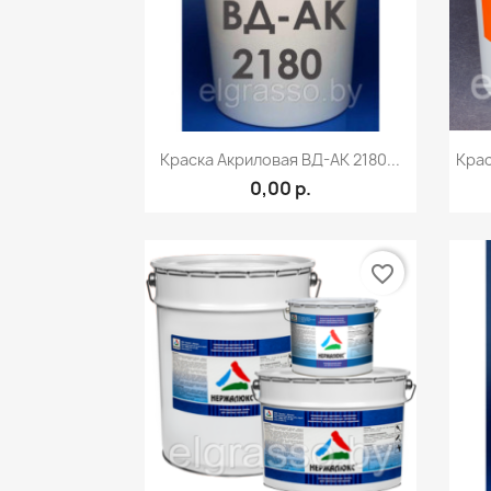
Быстрый просмотр

Краска Акриловая ВД-АК 2180...
Крас
0,00 р.
favorite_border