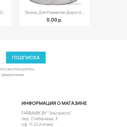
р
Быстрый просмотр

...
Эмаль Для Разметки Дороги...
0,00 р.
того воспользуйтесь
 уведомлении.
ИНФОРМАЦИЯ О МАГАЗИНЕ
FARBAMIX.BY "Эльграссо"
пер. Стебенева, 3
оф. 11 (2-й этаж)