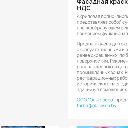
Фасадная краска
НДС
Акриловая водно-дисп
представляет собой су
пленкообразующем вещ
введением функционал
Предназначена для ок
эксплуатационными и э
ранее окрашенных, по 
поверхностям. Рекомен
расположенных на цент
промышленных зонах. 
реставрационных работ
исторического наследи
зданий и в помещениях
ООО "Эльграссо"
предл
farba@elgrasso.by