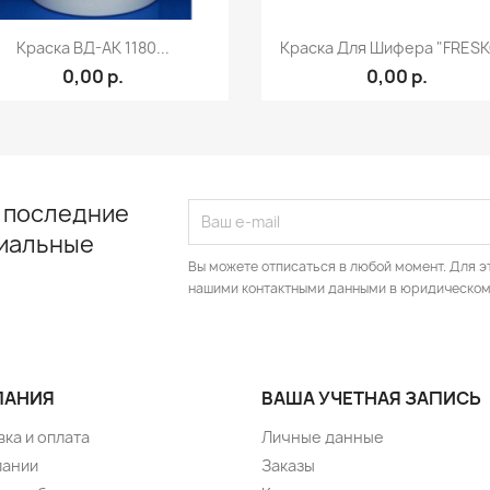
Быстрый просмотр
Быстрый просмот


Краска ВД-АК 1180...
Краска Для Шифера "FRESKO
0,00 р.
0,00 р.
 последние
циальные
Вы можете отписаться в любой момент. Для э
нашими контактными данными в юридическом
ПАНИЯ
ВАША УЧЕТНАЯ ЗАПИСЬ
ка и оплата
Личные данные
пании
Заказы