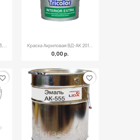
р
Быстрый просмотр

,...
Краска Акриловая ВД-АК 201...
0,00 р.
vorite_border
favorite_border