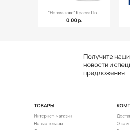
Быстрый просмотр

"Нержалюкс" Краска По...
0,00 р.
Получите наши
новости и спе
предложения
ТОВАРЫ
КОМ
Интернет-магазин
Достав
Новые товары
О ком