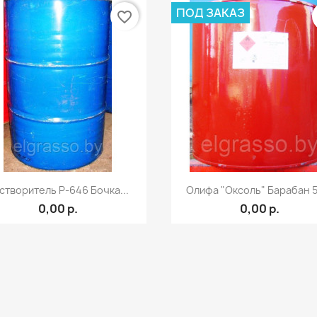
ПОД ЗАКАЗ
favorite_border
Быстрый просмотр
Быстрый просмот


створитель Р-646 Бочка...
Олифа "Оксоль" Барабан 50
0,00 р.
0,00 р.