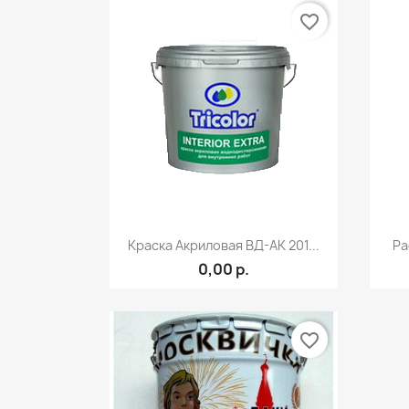
favorite_border
Быстрый просмотр

Краска Акриловая ВД-АК 201...
Ра
0,00 р.
favorite_border