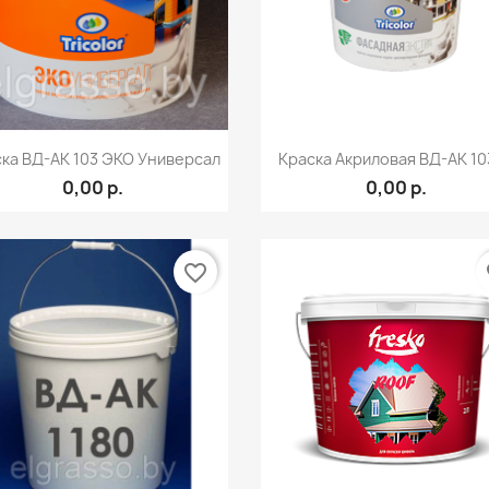
Быстрый просмотр
Быстрый просмот


ка ВД-АК 103 ЭКО Универсал
Краска Акриловая ВД-АК 103
0,00 р.
0,00 р.
favorite_border
fa