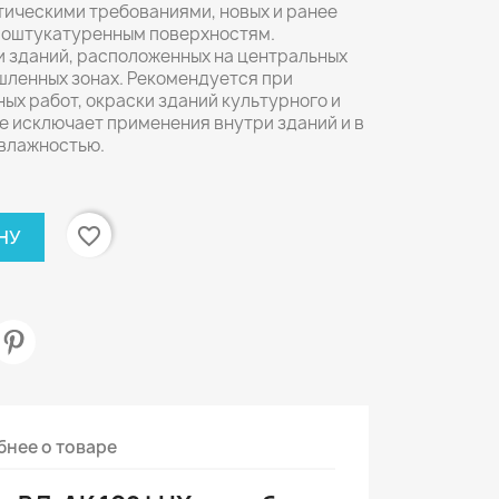
тическими требованиями, новых и ранее
и оштукатуренным поверхностям.
и зданий, расположенных на центральных
шленных зонах. Рекомендуется при
х работ, окраски зданий культурного и
е исключает применения внутри зданий и в
влажностью.
favorite_border
НУ
нее о товаре