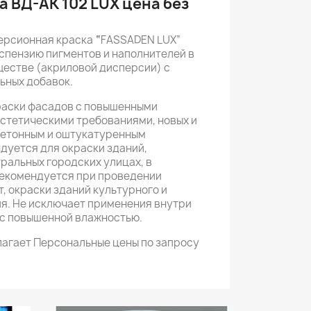
 ВД-АК 102 LUX цена без
ерсионная краска
“
FASSADEN LUX”
спензию пигментов и наполнителей в
естве (акриловой дисперсии) с
ьных добавок.
раски фасадов с повышенными
стетическими требованиями, новых и
бетонным и оштукатуренным
дуется для окраски зданий,
ральных городских улицах, в
Рекомендуется при проведении
, окраски зданий культурного и
я. Не исключает применения внутри
 с повышенной влажностью.
агает Персональные цены по запросу